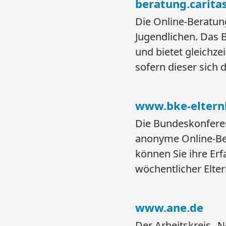
beratung.carita
Die Online-Beratung
Jugendlichen. Das 
und bietet gleichze
sofern dieser sich 
www.bke-eltern
Die Bundeskonferen
anonyme Online-Ber
können Sie ihre Er
wöchentlicher Elte
www.ane.de
Der Arbeitskreis „Ne