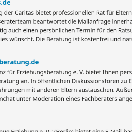
s.de
 der Caritas bietet professionellen Rat für Elter
Beraterteam beantwortet die Mailanfrage innerh
itig auch einen persönlichen Termin für den Rat
dies wünscht. Die Beratung ist kostenfrei und na
beratung.de
z für Erziehungsberatung e. V. bietet Ihnen per
atung an. In öffentlichen Diskussionsforen zu 
fahrungen mit anderen Eltern austauschen. Auße
rnchat unter Moderation eines Fachberaters ang
ue Erziehung e. V." (Berlin) bietet eine E-Mail-ba