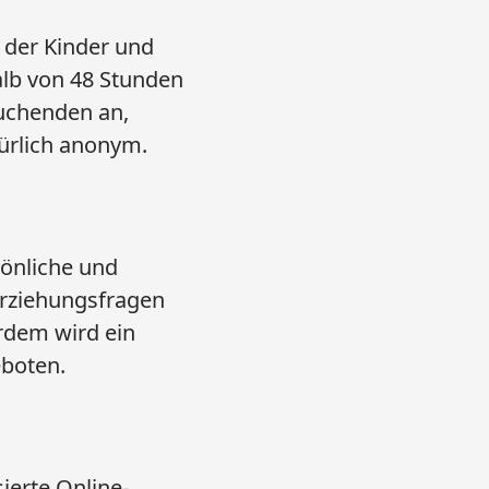
n der Kinder und
alb von 48 Stunden
suchenden an,
türlich anonym.
sönliche und
Erziehungsfragen
rdem wird ein
eboten.
sierte Online-