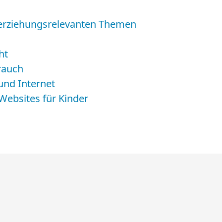
 erziehungsrelevanten Themen
ht
rauch
und Internet
ebsites für Kinder