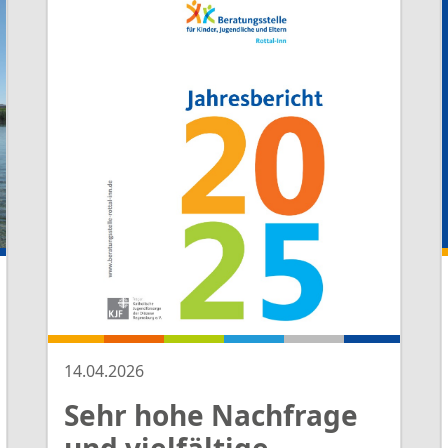
weiterlesen
 ihre Kinder
Kleinen, bei
ngen in der Familie
lischen Bereich haben
.