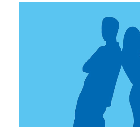
Unsere Beratungsstelle
Unsere
Beratungsstelle für Kinder, Jugendl
Inn
in Eggenfelden mit Außenstellen in
und Simbach/Inn
bietet Unterstützung b
Problemen, die während der Entwicklung 
Jugendlichen und jungen Erwachsenen 
in Familien auftauchen können.
Sie steht Ratsuchenden aus dem
Landkrei
​​​​​​​Unsere Beratung ist vertraulich und k