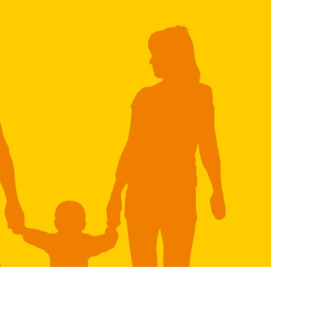
 bei Schwierigkeiten mit Gleichaltrigen,
issbrauch und Gewalt, bei
, bei Stress in der Pubertät usw.
 gibt es auch digital.