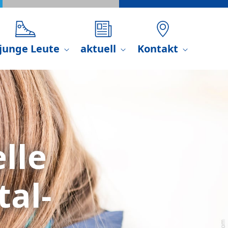
...?
 junge Leute
aktuell
Kontakt
Next
ttal-Inn:
iche und Eltern
Rat, Hilfe und
or Ort. Auch bei
en sich
Eltern,