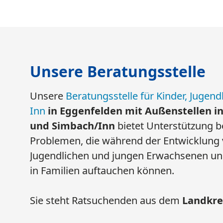
Beratungsstelle für Kinder, Jugendliche un
Landshuter Straße 34
84307 Eggenfelden
Telefon: 0 87 21 12 53 30
E-Mail:
info@beratungsstelle-rottal-inn.de