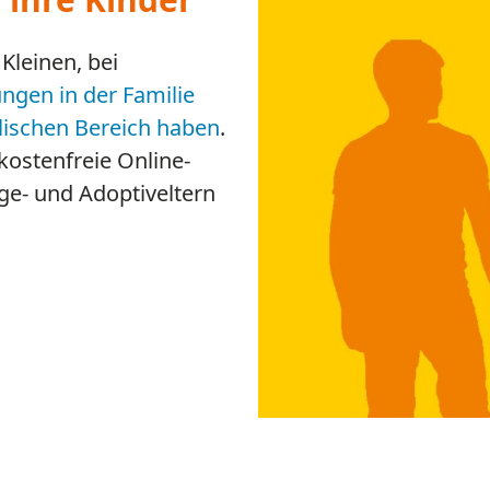
psychischen Problemen,
bei Erfahrungen von M
Substanzmissbrauch​​​​​​​
Weitere Infos
Wie cool…
die Beratung
Online-Beratung