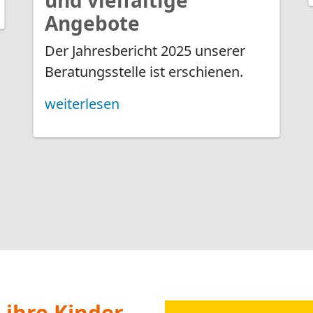
kostenfreie Online-
ege- und Adoptiveltern
Leistungen fü
Jugendliche und jung
bei uns melden u. a. be