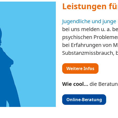
iche und Eltern Rottal-
 Pfarrkirchen
ei allen Fragen und
von Kindern,
und im Zusammenleben
s Rottal-Inn
offen.
ostenfrei
.