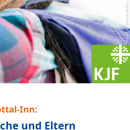
 Familien
an uns
telle