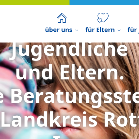
Stress?
geht dir besch
über uns
für Eltern
für
e Anlaufstelle im Landkreis Ro
telle für Kinder, Jugendl
eute
mit Sorgen oder in Lebenskrisen bekommen 
verschiedenen Beratungsangeboten online oder v
 Sorgen rund um die Erziehung der Kinder, könn