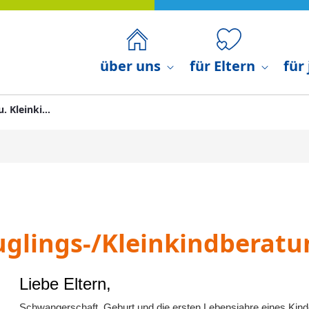
 u. Kleinkindern - Rottal-Inn
über uns
für Eltern
für
Beratung für Eltern mit Babys u. Kleinkindern
äuglings-/Kleinkindberat
Liebe Eltern,
​​​​​​​Schwangerschaft, Geburt und die ersten Lebensjahre eines Ki