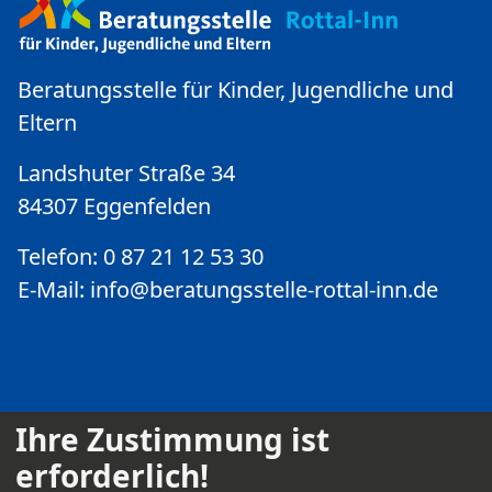
Beratungsstelle für Kinder, Jugendliche und
Eltern
Landshuter Straße 34
84307 Eggenfelden
Telefon: 0 87 21 12 53 30
E-Mail:
info@beratungsstelle-rottal-inn.de
Ihre Zustimmung ist
erforderlich!
Kontakt